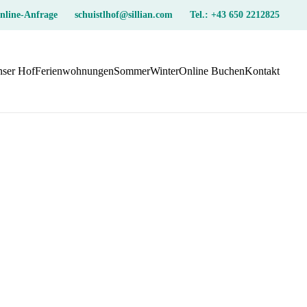
nline-Anfrage
schuistlhof@sillian.com
Tel.: +43 650 2212825
ser Hof
Ferienwohnungen
Sommer
Winter
Online Buchen
Kontakt